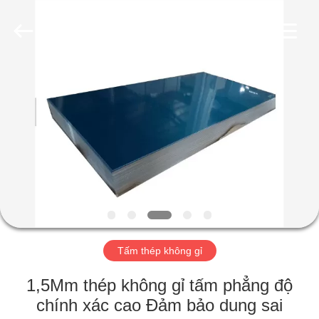
2026
WUXI
HONGJINMILAI
STEEL
CO.,LTD.
All
Rights
Reserved.
TRANG
CHỦ
SẢN
PHẨM
VIDEO
VỀ
Tấm thép không gỉ
CHÚNG
1,5Mm thép không gỉ tấm phẳng độ
TÔI
chính xác cao Đảm bảo dung sai