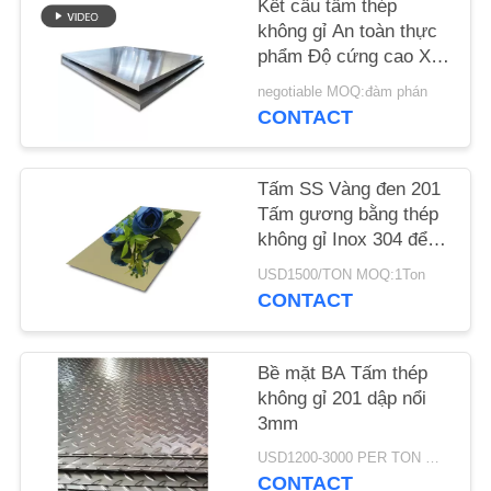
Kết cấu tấm thép
VỚI
không gỉ An toàn thực
CHÚNG
phẩm Độ cứng cao Xử
lý bề mặt tùy chỉnh
TÔI
negotiable MOQ:đàm phán
CONTACT
YÊU
CẦU
Tấm SS Vàng đen 201
Tấm gương bằng thép
ĐẶT
không gỉ Inox 304 để
GIÁ
trang trí nội ngoại thất
USD1500/TON MOQ:1Ton
CONTACT
SƠ
ĐỒ
Bề mặt BA Tấm thép
không gỉ 201 dập nổi
TRANG
3mm
WEB
USD1200-3000 PER TON MOQ:1 GIỜ
CONTACT