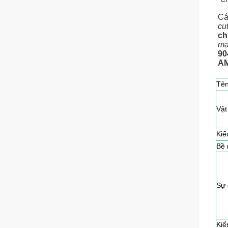
Cá
cu
ch
ma
90
AM
Tên
Vật
Kiể
Bề 
Sự 
Kiể