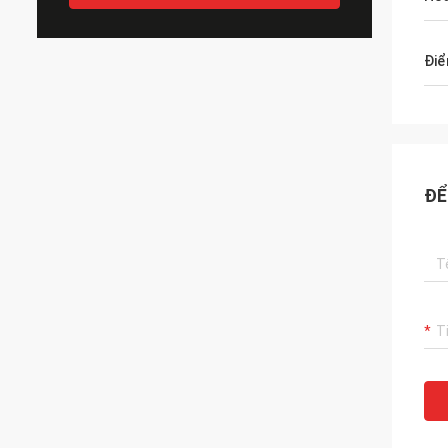
Điể
ĐỂ