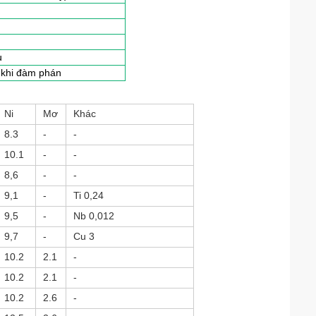
u
 khi đàm phán
Ni
Mơ
Khác
8.3
-
-
10.1
-
-
8,6
-
-
9,1
-
Ti 0,24
9,5
-
Nb 0,012
9,7
-
Cu 3
10.2
2.1
-
10.2
2.1
-
10.2
2.6
-