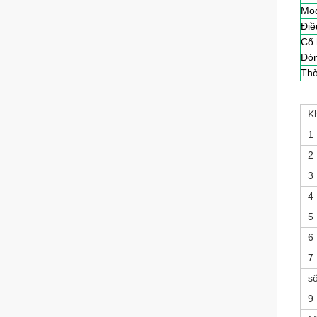
Mo
Điề
Cổ 
Đón
Thờ
K
1
2
3
4
5
6
7
s
9