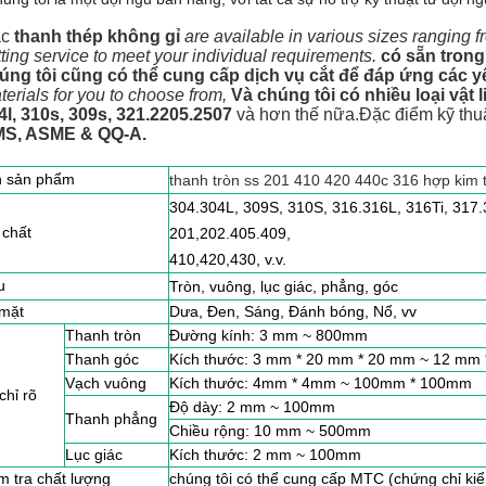
c 
thanh thép không gỉ
are available in various sizes ranging 
tting service to meet your individual requirements.
có sẵn trong
úng tôi cũng có thể cung cấp dịch vụ cắt để đáp ứng các y
terials for you to choose from,
Và chúng tôi có nhiều loại vật 
4l, 310s, 309s, 321.2205.2507 
và hơn thế nữa.
Đặc điểm kỹ thuậ
S, ASME & QQ-A.
 sản phẩm
thanh tròn ss 201 410 420 440c 316 hợp kim 
304.304L, 309S, 310S, 316.316L, 316Ti, 317
 chất
201,
202.405.409,
410,420,430, v.v.
u
Tròn, vuông, lục giác, phẳng, góc
mặt
Dưa, Đen, Sáng, Đánh bóng, Nổ, vv
Thanh tròn
Đường kính: 3 mm ~ 800mm
Thanh góc
Kích thước: 3 mm * 20 mm * 20 mm ~ 12 m
Vạch vuông
Kích thước: 4mm * 4mm ~ 100mm * 100mm
chỉ rõ
Độ dày: 2 mm ~ 100mm
Thanh phẳng
Chiều rộng: 10 mm ~ 500mm
Lục giác
Kích thước: 2 mm ~ 100mm
m tra chất lượng
chúng tôi có thể cung cấp MTC (chứng chỉ ki