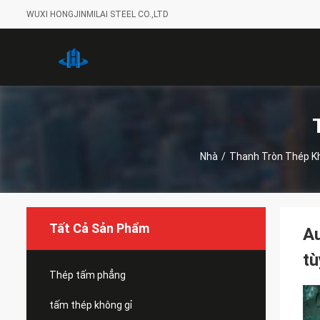
WUXI HONGJINMILAI STEEL CO.,LTD
Nhà
/
Thanh Tròn Thép Kh
Tất Cả Sản Phẩm
Au
tù
Thép tấm phẳng
tấm thép không gỉ