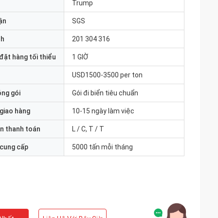
Trump
ận
SGS
nh
201 304 316
đặt hàng tối thiểu
1 GIỜ
USD1500-3500 per ton
óng gói
Gói đi biển tiêu chuẩn
 giao hàng
10-15 ngày làm việc
n thanh toán
L / C, T / T
 cung cấp
5000 tấn mỗi tháng