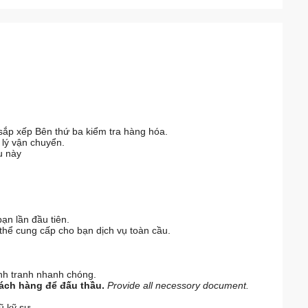
sắp xếp Bên thứ ba kiểm tra hàng hóa.
 lý vận chuyển.
u này
ạn lần đầu tiên.
 thể cung cấp cho bạn dịch vụ toàn cầu.
ạnh tranh nhanh chóng.
hách hàng để đấu thầu.
Provide all necessory document.
ũ kỹ sư.