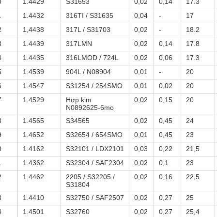
0
1.4429
S31653
0,02
0,14
17.3
1
1.4432
316TI / S31635
0,04
-
17
2
1,4438
317L / S31703
0,02
-
18.2
3
1.4439
317LMN
0,02
0,14
17.8
4
1.4435
316LMOD / 724L
0,02
0,06
17.3
5
1.4539
904L / N08904
0,01
-
20
6
1.4547
S31254 / 254SMO
0,01
0,02
20
7
1.4529
Hợp kim
0,02
0,15
20
N0892625-6mo
8
1.4565
S34565
0,02
0,45
24
9
1.4652
S32654 / 654SMO
0,01
0,45
23
0
1.4162
S32101 / LDX2101
0,03
0,22
21,5
1
1.4362
S32304 / SAF2304
0,02
0,1
23
2
1.4462
2205 / S32205 /
0,02
0,16
22,5
S31804
3
1.4410
S32750 / SAF2507
0,02
0,27
25
4
1.4501
S32760
0,02
0,27
25,4