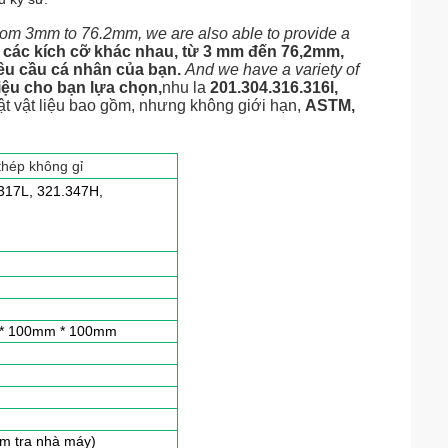
from 3mm to 76.2mm, we are also able to provide a 
 các kích cỡ khác nhau, từ 3 mm đến 76,2mm, 
êu cầu cá nhân của bạn.
And we have a variety of 
liệu cho bạn lựa chọn,
nhu la 
201.304.316.316l, 
t vật liệu bao gồm, nhưng không giới hạn, 
ASTM, 
thép không gỉ
.317L, 321.347H,
m * 100mm * 100mm
ểm tra nhà máy)