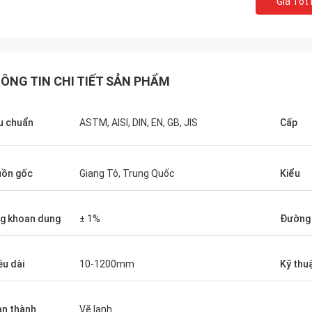
Giá Tốt
M.Boroomandi
ÔNG TIN CHI TIẾT SẢN PHẨM
hợp tác của chúng tôi trong thời
ười năm qua, chúng tôi đã đạt
u chuẩn
ASTM, AISI, DIN, EN, GB, JIS
Cấp
hắng-thắng.
ồn gốc
Giang Tô, Trung Quốc
Kiểu
g khoan dung
± 1%
Đường 
ều dài
10-1200mm
Kỹ thu
n thành
Vẽ lạnh