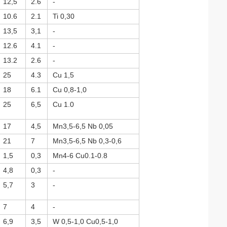
12,5
2.6
-
10.6
2.1
Ti 0,30
13,5
3,1
-
12.6
4.1
-
13.2
2.6
-
25
4.3
Cu 1,5
18
6.1
Cu 0,8-1,0
25
6,5
Cu 1.0
17
4,5
Mn3,5-6,5 Nb 0,05
21
7
Mn3,5-6,5 Nb 0,3-0,6
1,5
0,3
Mn4-6 Cu0.1-0.8
4,8
0,3
-
5,7
3
-
7
4
-
6,9
3,5
W 0,5-1,0 Cu0,5-1,0