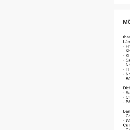
MÔ
tha
Làm
· P
· K
· K
· S
· N
· T
· N
· B
Dịc
· S
· C
· B
Bán
· C
· W
Cun
· C