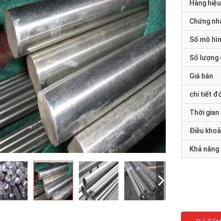
Hàng hiệu
Chứng nh
Số mô hì
Số lượng 
Giá bán
chi tiết đ
Thời gian
Điều khoả
Khả năng