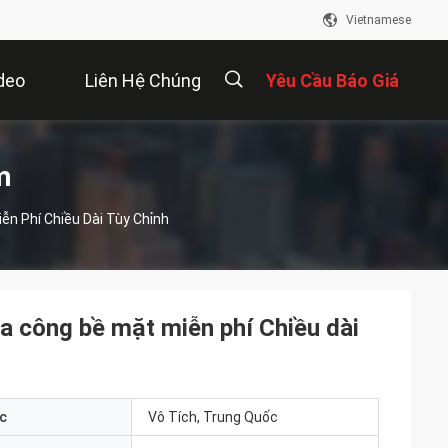
Vietnamese
deo
Liên Hệ Chúng
Yêu Cầu Báo Giá
Tôi
描
m
ễn Phí Chiều Dài Tùy Chỉnh
述
a công bề mặt miễn phí Chiều dài
c
Vô Tích, Trung Quốc