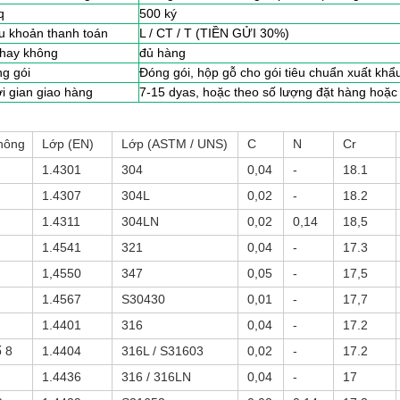
q
500 ký
u khoản thanh toán
L / CT / T (TIỀN GỬI 30%)
hay không
đủ hàng
g gói
Đóng gói, hộp gỗ cho gói tiêu chuẩn xuất khẩ
i gian giao hàng
7-15 dyas, hoặc theo số lượng đặt hàng hoặc
hông
Lớp (EN)
Lớp (ASTM / UNS)
C
N
Cr
1.4301
304
0,04
-
18.1
1.4307
304L
0,02
-
18.2
1.4311
304LN
0,02
0,14
18,5
1.4541
321
0,04
-
17.3
1,4550
347
0,05
-
17,5
1.4567
S30430
0,01
-
17,7
1.4401
316
0,04
-
17.2
ố 8
1.4404
316L / S31603
0,02
-
17.2
1.4436
316 / 316LN
0,04
-
17