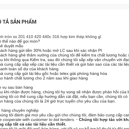
 TẢ SẢN PHẨM
nh tròn ss 201 410 420 440c 316 hợp kim thép không gỉ
 thế nào để gọi món?
hê duyệt mẫu
hách hàng gửi tiền 30% hoặc mở LC sau khi xác nhận PI
hách hàng ghé thăm xưởng của chúng tôi để kiểm tra chất lượng hoặc 
au khi thông qua Kiểm tra, sau đó chúng tôi sắp xếp vận chuyển với đại
hà cung cấp sắp xếp các tài liệu cần thiết và gửi bản sao của các tài liệ
hanh toán số dư của khách hàng
hà cung cấp gửi tài liệu gốc hoặc telex giải phóng hàng hóa
ảo hành chất lượng cho 2 năm sau khi giao hàng
h vụ sau bán hàng
au khi nhận được hàng, chúng tôi hy vọng sẽ nhận được phản hồi của b
húng tôi có thể cung cấp hướng dẫn cài đặt, nếu bạn cần, chúng tôi có
án hàng của chúng tôi là 24 giờ trực tuyến cho yêu cầu của bạn.
 hàng chuyên nghiệp
húng tôi đánh giá mọi yêu cầu gửi cho chúng tôi, đảm bảo cung cấp c
e cooperate with customer to bid tenders.
· Chúng tôi hợp tác với k
g cấp tất cả các tài liệu cần thiết.
húng tôi là một đội ngũ bán hàng, với tất cả sự hỗ trợ kỹ thuật từ đội ng