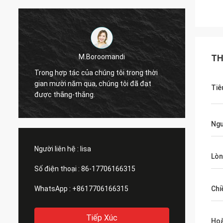
M.Boroomandi
TH
Trong hợp tác của chúng tôi trong thời
Trong 
gian mười năm qua, chúng tôi đã đạt
gian m
Tiê
được thắng-thắng.
được t
Ngu
Người liên hệ :
lisa
Lòn
Số điện thoại :
86-17706166315
WhatsApp :
+8617706166315
Chi
Tiếp Xúc
Hoà