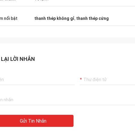
m nổi bật
thanh thép không gỉ
,
thanh thép cứng
 LẠI LỜI NHẮN
Gửi Tin Nhắn