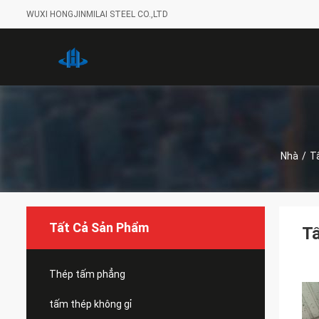
WUXI HONGJINMILAI STEEL CO.,LTD
Nhà
/
T
Tất Cả Sản Phẩm
Tấ
Thép tấm phẳng
tấm thép không gỉ