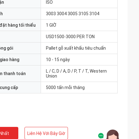
ận
ISO
nh
3003 3004 3005 3105 3104
đặt hàng tối thiểu
1 GIỜ
USD1500-3000 PER TON
óng gói
Pallet gỗ xuất khẩu tiêu chuẩn
 giao hàng
10 - 15 ngày
L / C, D / A, D / P, T / T, Western
n thanh toán
Union
 cung cấp
5000 tấn mỗi tháng
 Nhất
Liên Hệ Với Bây Giờ