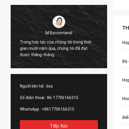
TH
M.Boroomandi
M.
Trong hợp tác của chúng tôi trong thời
Trong hợp tác củ
Hợp
gian mười năm qua, chúng tôi đã đạt
gian mười năm qu
được thắng-thắng.
được thắng-thắn
Độ 
Hợp
Người liên hệ :
lisa
Số điện thoại :
86-17706166315
Hìn
WhatsApp :
+8617706166315
Điể
Tiếp Xúc