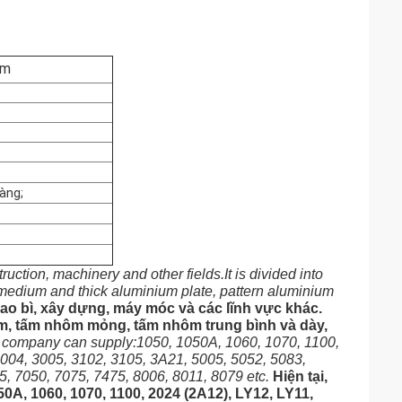
mm
àng;
uction, machinery and other fields.It is divided into
, medium and thick aluminium plate, pattern aluminium
ao bì, xây dựng, máy móc và các lĩnh vực khác.
m, tấm nhôm mỏng, tấm nhôm trung bình và dày,
ur company can supply:1050, 1050A, 1060, 1070, 1100,
004, 3005, 3102, 3105, 3A21, 5005, 5052, 5083,
, 7050, 7075, 7475, 8006, 8011, 8079 etc.
Hiện tại,
0A, 1060, 1070, 1100, 2024 (2A12), LY12, LY11,