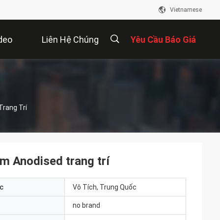
Vietnamese
deo
Liên Hệ Chúng
Yêu Cầu Báo Giá
Tôi
描
rang Trí
述
m Anodised trang trí
c
Vô Tích, Trung Quốc
no brand