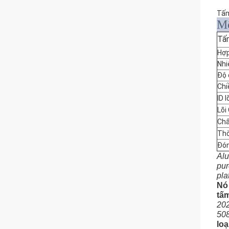
Tấm
Mô
Tấ
Hợp
Nhi
Độ 
Chi
ID l
Lõi
Chấ
Thờ
Đón
Alu
pur
pla
Nó
tấ
202
508
loạ