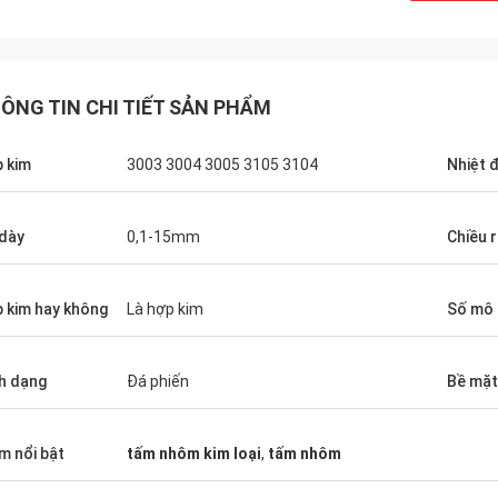
ÔNG TIN CHI TIẾT SẢN PHẨM
Boroomandi
a chúng tôi trong thời
 kim
3003 3004 3005 3105 3104
Nhiệt 
a, chúng tôi đã đạt
g.
dày
0,1-15mm
Chiều 
 kim hay không
Là hợp kim
Số mô 
h dạng
Đá phiến
Bề mặt
m nổi bật
tấm nhôm kim loại
,
tấm nhôm