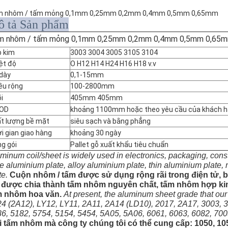
 nhôm / tấm mỏng 0,1mm 0,25mm 0,2mm 0,4mm 0,5mm 0,65mm
 tả Sản phẩm
m nhôm / tấm mỏng 0,1mm 0,25mm 0,2mm 0,4mm 0,5mm 0,65
 kim
3003 3004 3005 3105 3104
ệt độ
O H12 H14 H24 H16 H18 v.v
dày
0,1-15mm
ều rộng
100-2800mm
õi
405mm 405mm
 OD
khoảng 1100mm hoặc theo yêu cầu của khách h
t lượng bề mặt
siêu sạch và bằng phẳng
i gian giao hàng
khoảng 30 ngày
g gói
Pallet gỗ xuất khẩu tiêu chuẩn
minum coil/sheet is widely used in electronics, packaging, constr
e aluminium plate, alloy aluminium plate, thin aluminium plate
te.
Cuộn nhôm / tấm được sử dụng rộng rãi trong điện tử, b
 được chia thành tấm nhôm nguyên chất, tấm nhôm hợp ki
m nhôm hoa văn.
At present, the aluminum sheet grade that o
4 (2A12), LY12, LY11, 2A11, 2A14 (LD10), 2017, 2A17, 3003, 3
6, 5182, 5754, 5154, 5454, 5A05, 5A06, 6061, 6063, 6082, 7005
i tấm nhôm mà công ty chúng tôi có thể cung cấp: 1050, 105