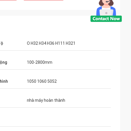
độ
O H32 H34 H36 H111 H321
rộng
100-2800mm
hình
1050 1060 5052
nhà máy hoàn thành