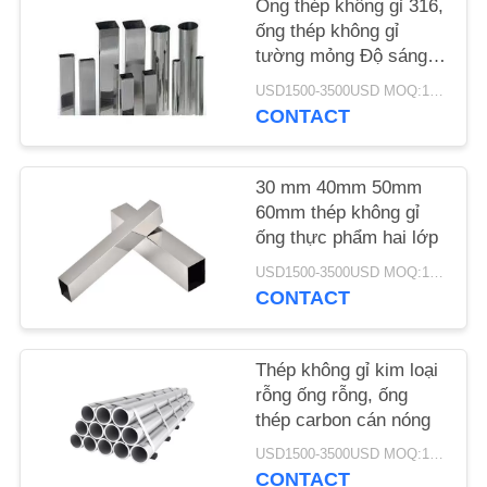
Ống thép không gỉ 316,
VỚI
ống thép không gỉ
CHÚNG
tường mỏng Độ sáng
cao thực tế
TÔI
USD1500-3500USD MOQ:1 TẤN
CONTACT
YÊU
CẦU
30 mm 40mm 50mm
60mm thép không gỉ
ĐẶT
ống thực phẩm hai lớp
GIÁ
USD1500-3500USD MOQ:1 TẤN
CONTACT
SƠ
ĐỒ
Thép không gỉ kim loại
rỗng ống rỗng, ống
TRANG
thép carbon cán nóng
WEB
USD1500-3500USD MOQ:1 TẤN
CONTACT