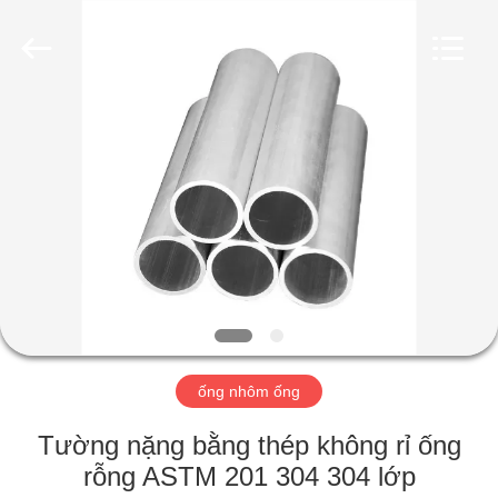
2026
WUXI
HONGJINMILAI
STEEL
CO.,LTD.
All
Rights
Reserved.
TRANG
CHỦ
SẢN
PHẨM
VIDEO
VỀ
ống nhôm ống
CHÚNG
Tường nặng bằng thép không rỉ ống
TÔI
rỗng ASTM 201 304 304 lớp