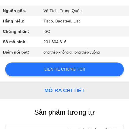
CHUYẾN
Nguồn gốc:
Vô Tích, Trung Quốc
THAM
Hàng hiệu:
Tisco, Baosteel, Lisc
QUAN
Chứng nhận:
ISO
NHÀ
Số mô hình:
201 304 316
MÁY
Điểm nổi bật:
,
ống thép không gỉ
ống thép vuông
KIỂM
LIÊN HỆ CHÚNG TÔI!
SOÁT
CHẤT
MỞ RA CHI TIẾT
LƯỢNG
Sản phẩm tương tự
LIÊN
HỆ