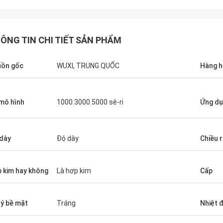
ÔNG TIN CHI TIẾT SẢN PHẨM
ồn gốc
WUXI, TRUNG QUỐC
Hàng h
mô hình
1000.3000.5000 sê-ri
Ứng d
dày
Độ dày
Chiều 
 kim hay không
Là hợp kim
Cấp
lý bề mặt
Tráng
Nhiệt 