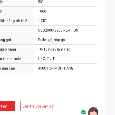
ận
ISO
nh
1060
đặt hàng tối thiểu
1 GIỜ
USD2000-3900 PER TON
óng gói
Pallet gỗ, hộp gỗ.
 giao hàng
10-15 ngày làm việc
n thanh toán
L / C, T / T
 cung cấp
4500TON MỖI THÁNG
 Nhất
Liên Hệ Với Bây Giờ