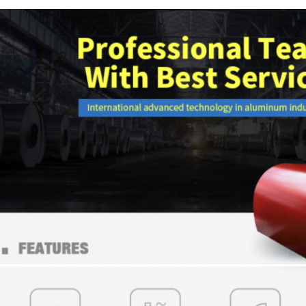
GỬI ĐI