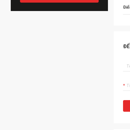
Điể
ĐỂ