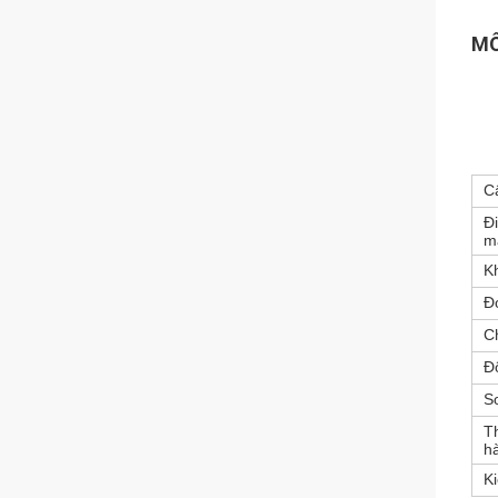
MÔ
C
Đ
m
K
Đ
C
Đ
S
Th
h
K