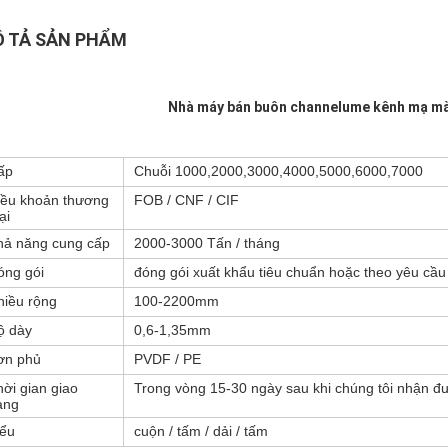
 TẢ SẢN PHẨM
Nhà máy bán buôn channelume kênh mạ m
ấp
Chuỗi 1000,2000,3000,4000,5000,6000,7000
iều khoản thương
FOB / CNF / CIF
ại
hả năng cung cấp
2000-3000 Tấn / tháng
óng gói
đóng gói xuất khẩu tiêu chuẩn hoặc theo yêu cầ
Để lại lời nhắn
Chúng tôi sẽ gọi lại cho bạn sớm!
hiều rộng
100-2200mm
ộ dày
0,6-1,35mm
ơn phủ
PVDF / PE
ời gian giao
Trong vòng 15-30 ngày sau khi chúng tôi nhận đượ
àng
iểu
cuộn / tấm / dải / tấm