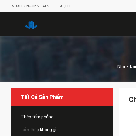
WUXI HONGJINMILAI STEEL CO.,LTD
Nhà
/
Dả
Tất Cả Sản Phẩm
C
Thép tấm phẳng
tấm thép không gỉ