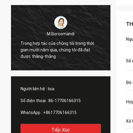
TH
M.Boroomandi
Ngu
Trong hợp tác của chúng tôi trong thời
gian mười năm qua, chúng tôi đã đạt
được thắng-thắng.
Số 
Độ 
Người liên hệ :
lisa
Số điện thoại :
86-17706166315
Hợp
WhatsApp :
+8617706166315
Xử 
Tiếp Xúc