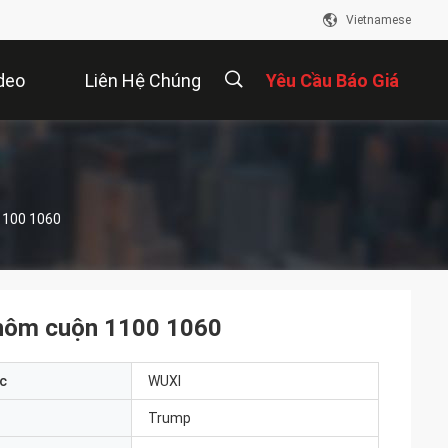
Vietnamese
deo
Liên Hệ Chúng
Yêu Cầu Báo Giá
Tôi
描
1100 1060
述
nhôm cuộn 1100 1060
c
WUXI
Trump