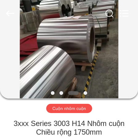
2026
WUXI
HONGJINMILAI
STEEL
CO.,LTD.
All
Rights
Reserved.
TRANG
CHỦ
SẢN
PHẨM
VIDEO
VỀ
Cuộn nhôm cuộn
CHÚNG
3xxx Series 3003 H14 Nhôm cuộn
TÔI
Chiều rộng 1750mm