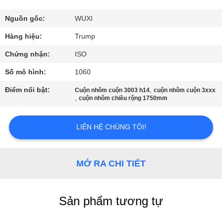
CHUYẾN
Nguồn gốc:
WUXI
THAM
Hàng hiệu:
Trump
QUAN
Chứng nhận:
ISO
NHÀ
Số mô hình:
1060
MÁY
Điểm nổi bật:
,
Cuộn nhôm cuộn 3003 h14
cuộn nhôm cuộn 3xxx
,
cuộn nhôm chiều rộng 1750mm
KIỂM
LIÊN HỆ CHÚNG TÔI!
SOÁT
CHẤT
LƯỢNG
MỞ RA CHI TIẾT
LIÊN
Sản phẩm tương tự
HỆ