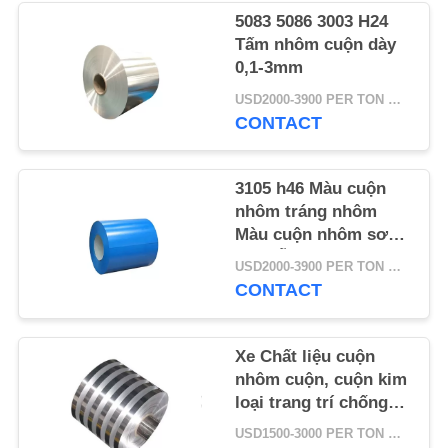
VỚI
5083 5086 3003 H24
CHÚNG
Tấm nhôm cuộn dày
0,1-3mm
TÔI
USD2000-3900 PER TON MOQ:1 GIỜ
CONTACT
YÊU
CẦU
3105 h46 Màu cuộn
ĐẶT
nhôm tráng nhôm
Màu cuộn nhôm sơn
GIÁ
pha sẵn cho máng xối
USD2000-3900 PER TON MOQ:1 GIỜ
CONTACT
SƠ
ĐỒ
Xe Chất liệu cuộn
TRANG
nhôm cuộn, cuộn kim
WEB
loại trang trí chống
ăn mòn bền
USD1500-3000 PER TON MOQ:1 GIỜ